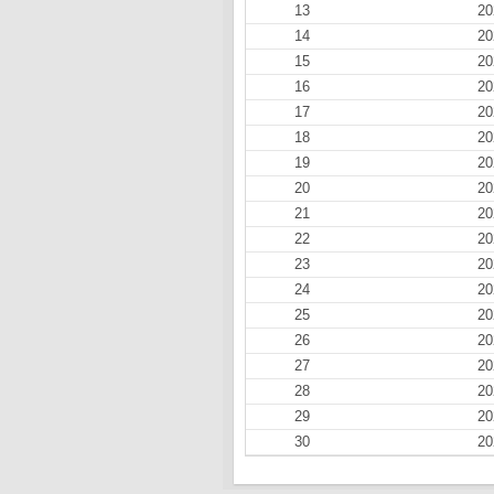
13
20
14
20
15
20
16
20
17
20
18
20
19
20
20
20
21
20
22
20
23
20
24
20
25
20
26
20
27
20
28
20
29
20
30
20