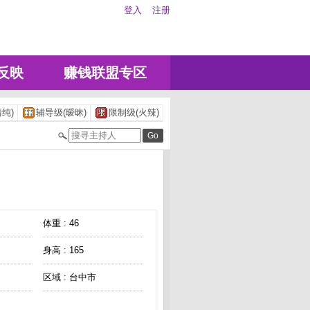
登入
注册
反映
赚钱联盟专区
纯)
辅导级(暧昧)
限制级(火辣)
体重 : 46
身高 : 165
区域 : 台中市