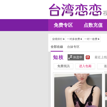
免费专区
点数充值
业绩排行
一对多收费
一对一收费
全部在線
台妹专区
知枝
休息中
最近上线
免費視訊
进入包厢
送