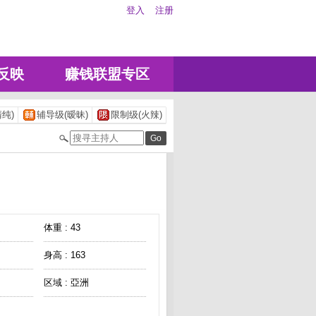
登入
注册
反映
赚钱联盟专区
纯)
辅导级(暧昧)
限制级(火辣)
体重 : 43
身高 : 163
区域 : 亞洲