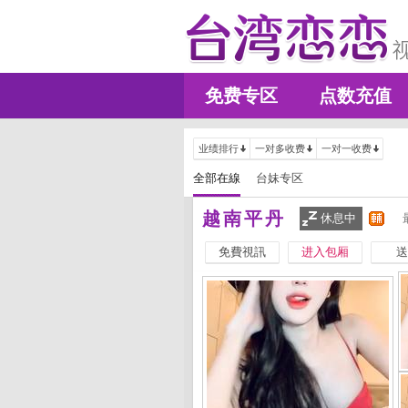
免费专区
点数充值
业绩排行
一对多收费
一对一收费
全部在線
台妹专区
越南平丹
休息中
免費視訊
进入包厢
送