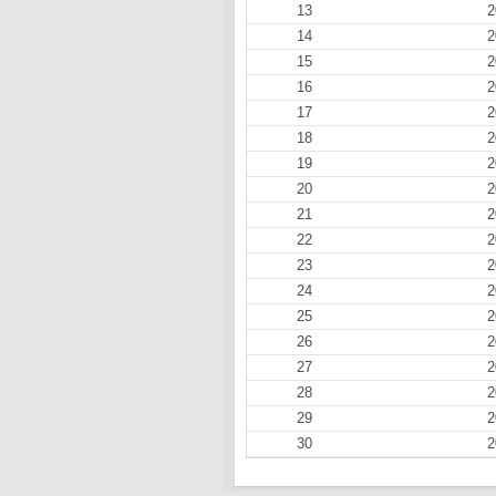
13
2
14
2
15
2
16
2
17
2
18
2
19
2
20
2
21
2
22
2
23
2
24
2
25
2
26
2
27
2
28
2
29
2
30
2