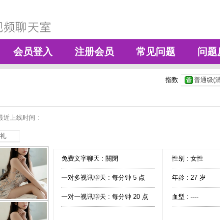
会员登入
注册会员
常见问题
问题
指数
普通级(清
最近上线时间 :
礼
免费文字聊天 :
關閉
性别 : 女性
一对多视讯聊天 :
每分钟 5 点
年龄 : 27 岁
一对一视讯聊天 :
每分钟 20 点
血型 : ----