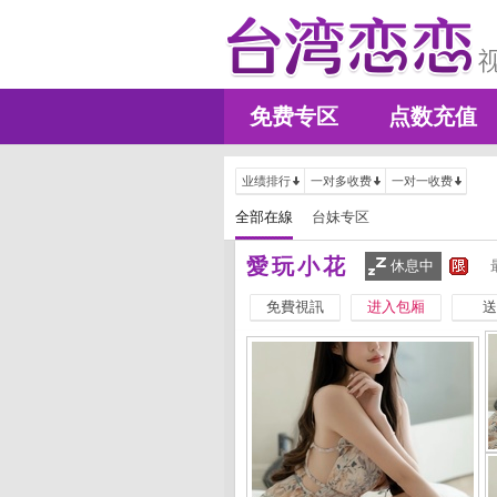
免费专区
点数充值
业绩排行
一对多收费
一对一收费
全部在線
台妹专区
愛玩小花
休息中
免費視訊
进入包厢
送