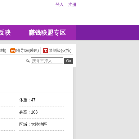
登入
注册
反映
赚钱联盟专区
纯)
辅导级(暧昧)
限制级(火辣)
体重 : 47
身高 : 163
区域 : 大陸地區